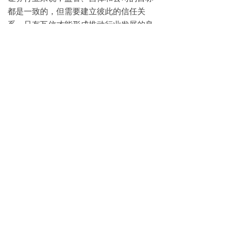
都是一致的，但需要建立彼此的信任关
系，只有互信才能形成推动行业发展的良
好合力。一方面，作为监管部门，证监会
将继续坚持“不干预”的理念，大力推进简
政放权，注重发挥市场在资源配置中的决
定性作用，该由机构自己负责的由机构自
主决策，坚持分类监管、差异化监管，扶
优限劣，为优质证券公司创新发展打开空
间。对于行业在完善基础设施、健全业务
功能等方面的呼声，我们将坚持市场化导
向，审慎评估，积极推动。另一方面，监
管部门放得开需要建立在行业自己管控到
位的基础上，行业机构必须牢守底线、诚
信经营，提升自我约束能力，做有担当、
有格局、令人尊敬的企业，切实塑造良好
形象，为行业创新发展拓展空间。对于不
守法经营、破坏市场规则的机构，我们也